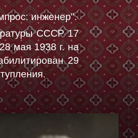
мпрос: инженер".
уратуры СССР 17
28 мая 1938 г.
на
абилитирован 29
ступления.