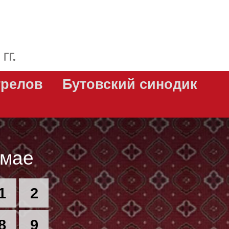
трелов
Бутовский синодик
 мае
1
2
8
9