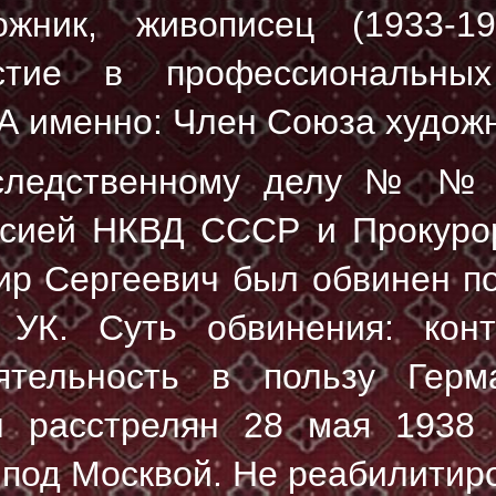
ожник, живописец (1933-1
стие в профессиональны
А именно: Член Союза художн
 следственному делу №
№ 
ссией НКВД СССР и Прокуро
ир Сергеевич был обвинен по 
К. Суть обвинения: конт
ятельность в пользу Герм
л расстрелян
28 мая 1938 
под Москвой. Не реабилитир