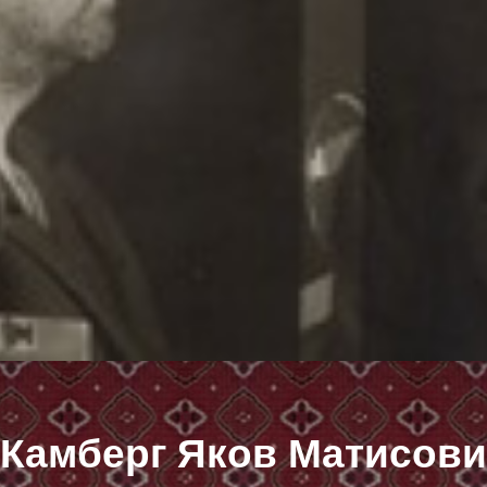
Камберг Яков Матисови