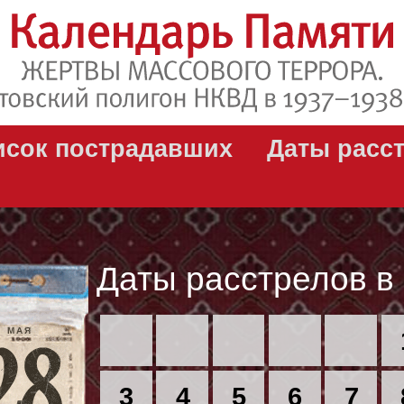
исок пострадавших
Даты расс
Даты расстрелов в
МАЯ
3
4
5
6
7