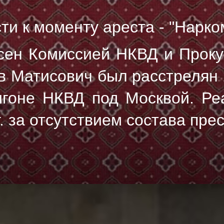
ти к моменту ареста - "Нарко
сен Комиссией НКВД и Прок
ов Матисович был расстрелян
игоне НКВД под Москвой. Ре
. за отсутствием состава пре