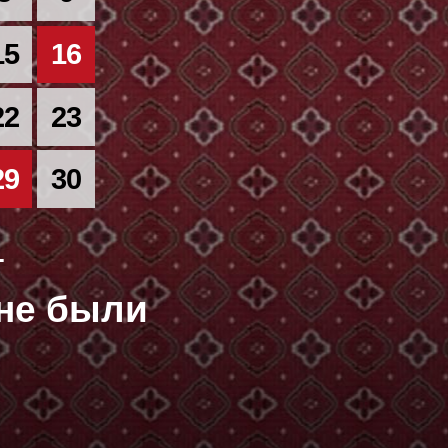
15
16
22
23
29
30
→
оне были