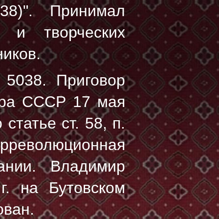
938)". Принимал
х и творческих
иков.
5038
. Приговор
ра СССР 17 мая
статье ст. 58, п.
рреволюционная
ании. Владимир
г.
на Бутовском
ован.