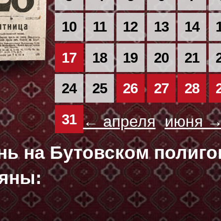
10
11
12
13
14
17
18
19
20
21
24
25
26
27
28
31
← апреля
июня 
ень на Бутовском полиг
яны: