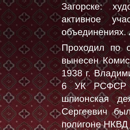
Загорске: худ
активное уча
объединениях. 
Проходил по
вынесен Коми
1938 г. Владим
6 УК РСФСР У
шпионская де
Сергеевич бы
полигоне НКВД 