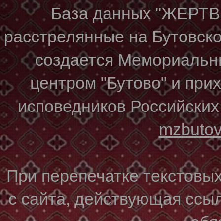
База данных "ЖЕР
расстрелянные на Бутовском
создается Мемориальн
центром "Бутово" и при
исповедников Российских
mzbuto
При перепечатке текстовы
с сайта, действующая ссы