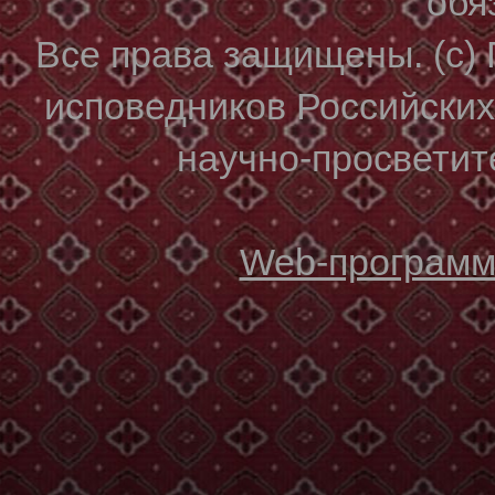
обя
Все права защищены. (с)
исповедников Российски
научно-просветите
Web-программи