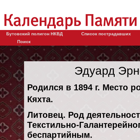
Бутовский полигон НКВД
Список пострадавших
Поиск
Эдуард Эрн
Родился в 1894 г. Место р
Кяхта.
Литовец. Род деятельност
Текстильно-Галантерейног
беспартийным.