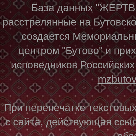
База данных "ЖЕР
расстрелянные на Бутовском
создается Мемориальн
центром "Бутово" и при
исповедников Российских
mzbuto
При перепечатке текстовы
с сайта, действующая ссы
обя