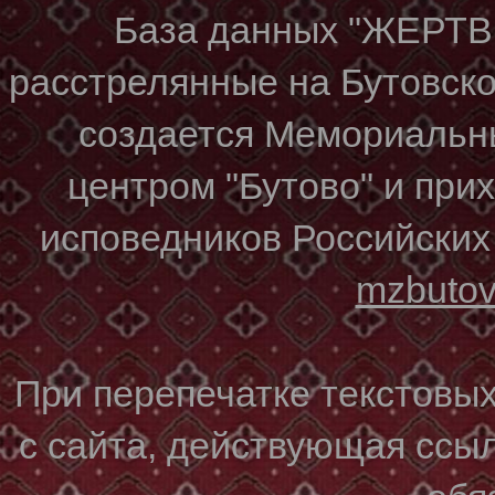
База данных "ЖЕР
расстрелянные на Бутовском
создается Мемориальн
центром "Бутово" и при
исповедников Российских
mzbuto
При перепечатке текстовы
с сайта, действующая ссы