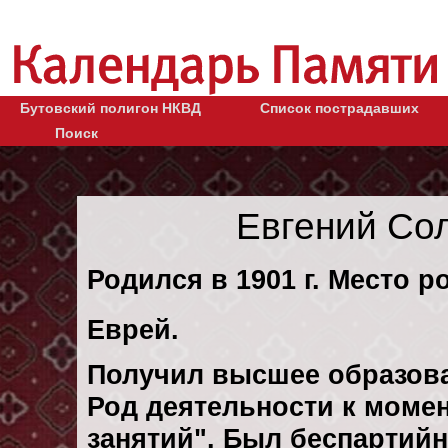
Бутовский полигон НКВД
Список пострадавших
Поиск
Евгений Со
Родился в 1901 г. Место р
Еврей.
Получил высшее образов
Род деятельности к момен
занятий". Был беспартий