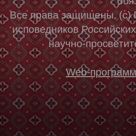
обя
Все права защищены. (с)
исповедников Российски
научно-просветите
Web-программи