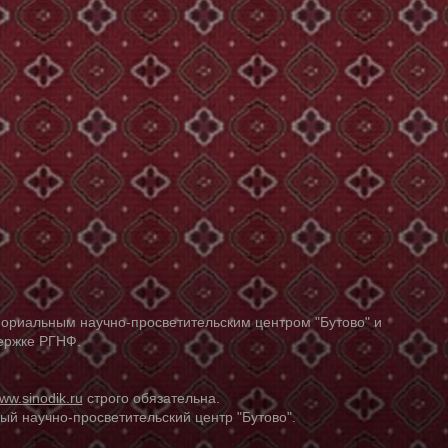
ориальным научно-просветительским центром "Бутово" и
держке РГНФ.
ww.sinodik.ru
строго обязательна.
й научно-просветительский центр "Бутово".