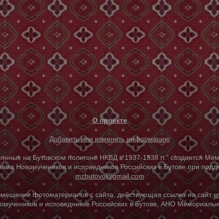
О проекте
Добавить или изменить информацию
е на Бутовском полигоне НКВД в 1937-1938 гг." создается Мем
ама Новомучеников и исповедников Российских в Бутове при под
mzbutovo@gmail.com
азмещении фотоматериалов с сайта, действующая ссылка на сайт
w
омучеников и исповедников Российских в Бутове, АНО Мемориальны