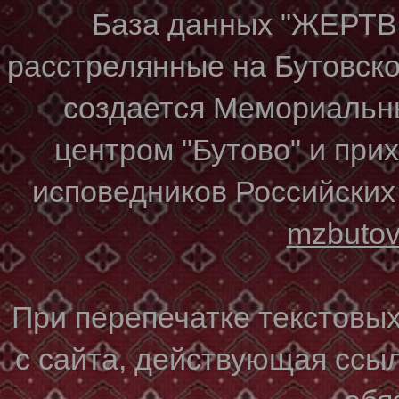
База данных "ЖЕР
расстрелянные на Бутовском
создается Мемориальн
центром "Бутово" и при
исповедников Российских
mzbuto
При перепечатке текстовы
с сайта, действующая ссы