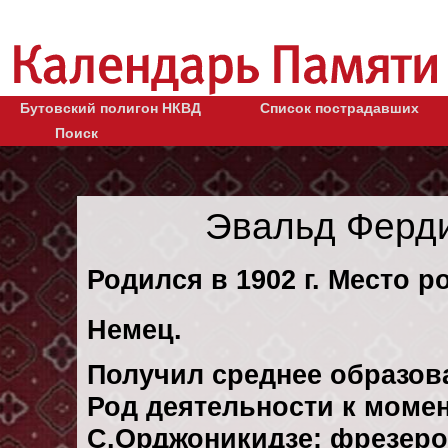
Бутовский полигон НКВД
Список пострадавших
Поиск
Эвальд Ферд
Родился в 1902 г. Место р
Немец.
Получил среднее образов
Род деятельности к момен
С.Орджоникидзе: фрезеро