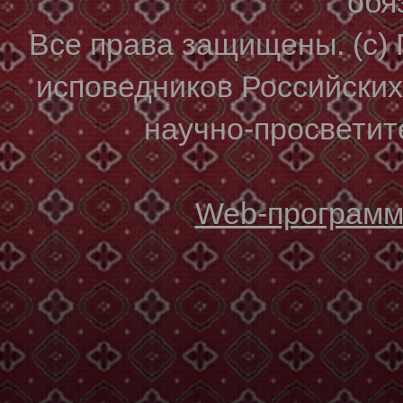
обя
Все права защищены. (с)
исповедников Российски
научно-просветите
Web-программи