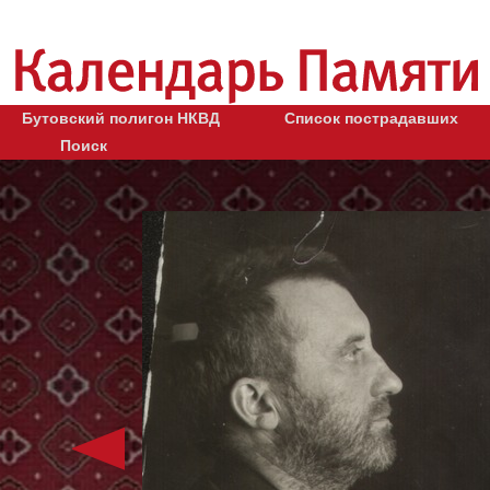
Бутовский полигон НКВД
Список пострадавших
Поиск