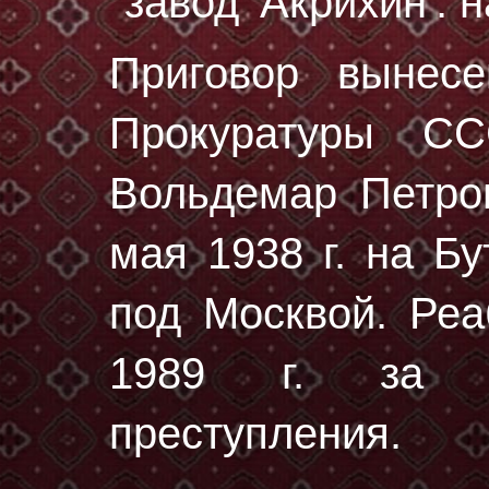
"завод 'Акрихин': 
Приговор вынес
Прокуратуры С
Вольдемар Петро
мая 1938 г.
на Бу
под Москвой. Реа
1989 г. за от
преступления.