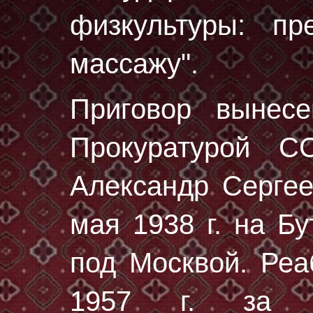
физкультуры: пр
массажу".
Приговор вынес
Прокуратурой 
Александр Серге
мая 1938 г.
на Бу
под Москвой. Реа
1957 г. за от