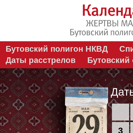
Бутовский полигон НКВД
Сп
Даты расстрелов
Бутовский
Дат
МАЯ
3