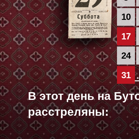
10
17
24
31
В этот день на Бу
расстреляны: