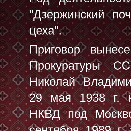
"Дзержинский поч
цеха".
Приговор вынес
Прокуратуры С
Николай Владими
29 мая 1938 г.
н
НКВД под Москво
сентября 1989 г.