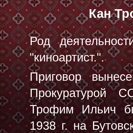
Кан Т
Род деятельност
"киноартист.".
Приговор вынес
Прокуратурой 
Трофим Ильич б
1938 г.
на Бутовс