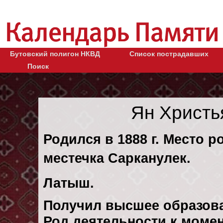
Бутовский полигон НКВД
Список пострадавших
Поиск
Ян Христь
Родился в 1888 г. Место р
местечка Сарканулек.
Латыш.
Получил высшее образов
Род деятельности к момен