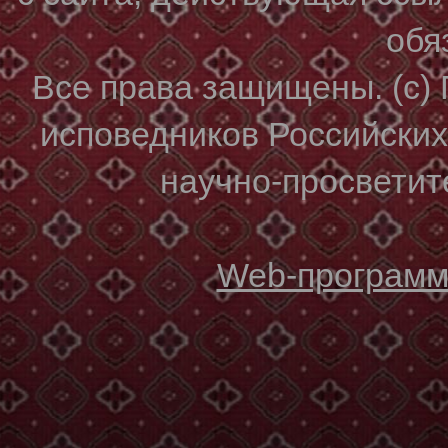
обя
Все права защищены. (с)
исповедников Российски
научно-просветите
Web-программи