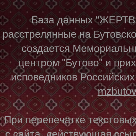
База данных "ЖЕР
расстрелянные на Бутовском
создается Мемориальн
центром "Бутово" и при
исповедников Российских
mzbuto
При перепечатке текстовы
с сайта, действующая ссы