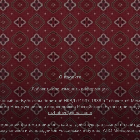
О проекте
Добавить или изменить информацию
е на Бутовском полигоне НКВД в 1937-1938 гг." создается Мем
ама Новомучеников и исповедников Российских в Бутове при под
mzbutovo@gmail.com
азмещении фотоматериалов с сайта, действующая ссылка на сайт
w
омучеников и исповедников Российских в Бутове, АНО Мемориальны