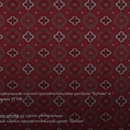
ориальным научно-просветительским центром "Бутово" и
держке РГНФ.
ww.sinodik.ru
строго обязательна.
й научно-просветительский центр "Бутово".