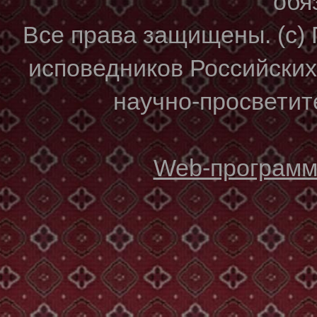
обя
Все права защищены. (с)
исповедников Российски
научно-просветите
Web-программи