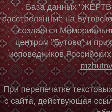
База данных "ЖЕР
расстрелянные на Бутовском
создается Мемориальн
центром "Бутово" и при
исповедников Российских
mzbuto
При перепечатке текстовы
с сайта, действующая ссы