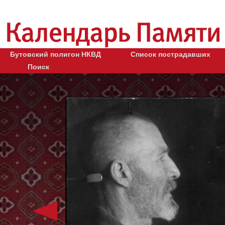
Бутовский полигон НКВД
Список пострадавших
Поиск