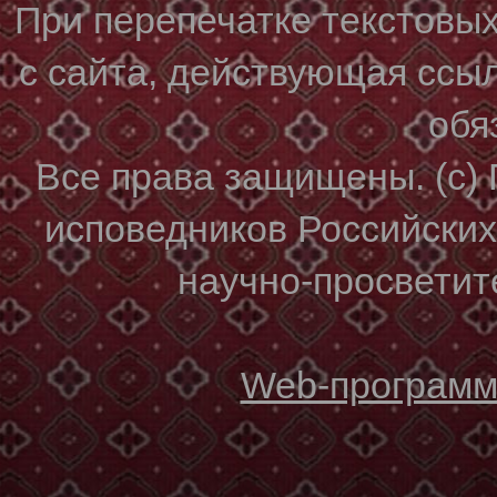
При перепечатке текстовы
с сайта, действующая ссы
обя
Все права защищены. (с)
исповедников Российски
научно-просветите
Web-программи