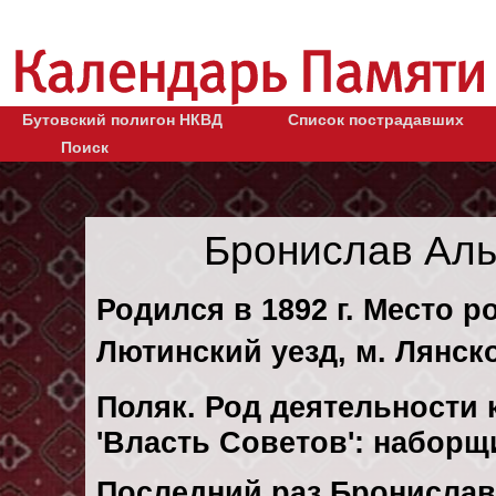
Бутовский полигон НКВД
Список пострадавших
Поиск
Бронислав Аль
Родился в 1892 г. Место р
Лютинский уезд, м. Лянск
Поляк. Род деятельности 
'Власть Советов': наборщ
Последний раз Бронислав