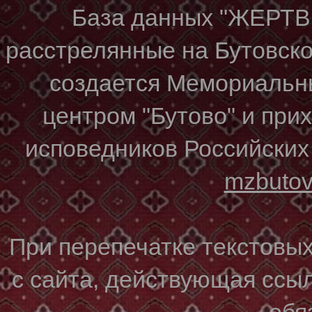
База данных "ЖЕР
расстрелянные на Бутовском
создается Мемориальн
центром "Бутово" и при
исповедников Российских
mzbuto
При перепечатке текстовы
с сайта, действующая ссы
обя