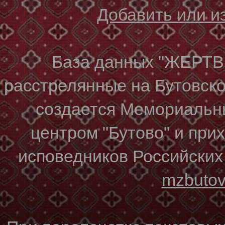
Добавить или 
База данных "ЖЕР
расстрелянные на Бутовском
создается Мемориальн
центром "Бутово" и при
исповедников Российских
mzbuto