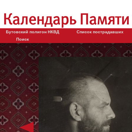
Бутовский полигон НКВД
Список пострадавших
Поиск