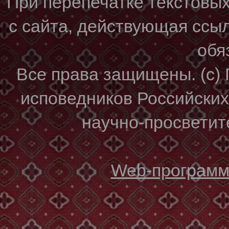
При перепечатке текстовы
с сайта, действующая ссы
обя
Все права защищены. (с)
исповедников Российски
научно-просветите
Web-программи