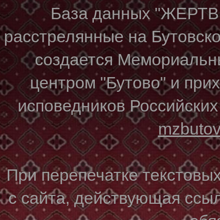
База данных "ЖЕР
расстрелянные на Бутовском
создается Мемориальн
центром "Бутово" и при
исповедников Российских
mzbuto
При перепечатке текстовы
с сайта, действующая ссы