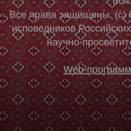
обя
Все права защищены. (с)
исповедников Российски
научно-просветите
Web-программи