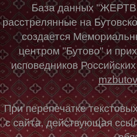
База данных "ЖЕР
расстрелянные на Бутовском
создается Мемориальн
центром "Бутово" и при
исповедников Российских
mzbuto
При перепечатке текстовы
с сайта, действующая ссы
обя