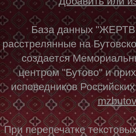
Добавить или 
База данных "ЖЕР
расстрелянные на Бутовском
создается Мемориальн
центром "Бутово" и при
исповедников Российских
mzbuto
При перепечатке текстовы