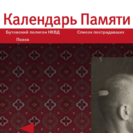
Бутовский полигон НКВД
Список пострадавших
Поиск