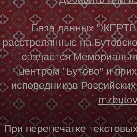
База данных "ЖЕР
расстрелянные на Бутовском
создается Мемориальн
центром "Бутово" и при
исповедников Российских
mzbuto
При перепечатке текстовы