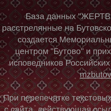
База данных "ЖЕР
расстрелянные на Бутовском
создается Мемориальн
центром "Бутово" и при
исповедников Российских
mzbuto
При перепечатке текстовы
с сайта, действующая ссы