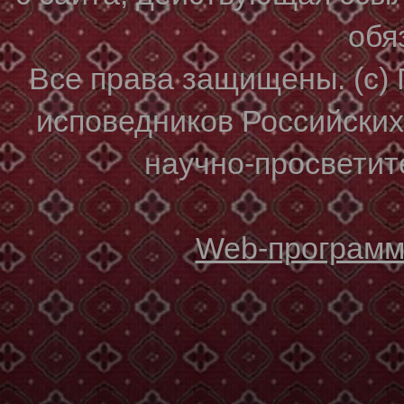
обя
Все права защищены. (с)
исповедников Российски
научно-просветите
Web-программи