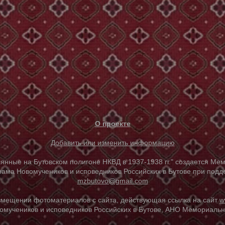
О проекте
Добавить или изменить информацию
е на Бутовском полигоне НКВД в 1937-1938 гг." создается Мем
ама Новомучеников и исповедников Российских в Бутове при под
mzbutovo@gmail.com
азмещении фотоматериалов с сайта, действующая ссылка на сайт
w
омучеников и исповедников Российских в Бутове, АНО Мемориальны