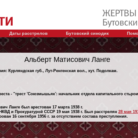
Даты расстрелов
Бутовский синодик
Помо
Альберт Матисович Ланге
ия: Курляндская губ., Лут-Ренгенская вол., хут. Подолкам.
еста - "трест 'Союзмышьяк': начальник отдела капитального стьрои
ич Ланге был арестован 17 марта 1938 г.
КВД и Прокуратурой СССР 19 мая 1938 г. Был расстрелян
28 мая 193
ван 16 сентября 1956 г. за отсутствием состава преступления.