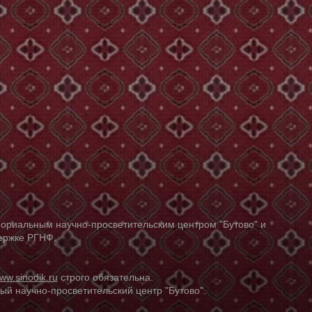
ориальным научно-просветительским центром "Бутово" и
держке РГНФ.
ww.sinodik.ru
строго обязательна.
й научно-просветительский центр "Бутово".