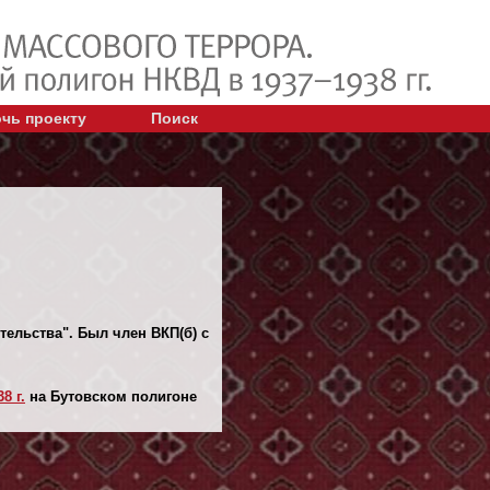
чь проекту
Поиск
тельства". Был член ВКП(б) с
8 г.
на Бутовском полигоне