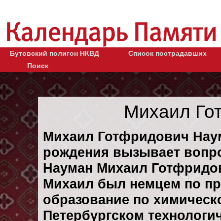
Бутовский полигон НКВД
Список пострадавших
Поиск
Михаил Го
Михаил Готфридович Наум
рождения вызывает вопрос
Науман Михаил Готфридов
Михаил был немцем по п
образование по химическ
Петербургском технологич