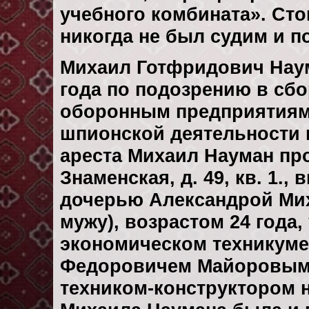
учебного комбината». Сто
никогда не был судим и п
Михаил Готфридович Наум
года по подозрению в сб
оборонным предприятиям,
шпионской деятельности 
ареста Михаил Науман прож
Знаменская, д. 49, кв. 1.
дочерью Александрой Ми
мужу), возрастом 24 года,
экономическом техникуме
Федоровичем Майоровым, 
техником-конструктором н