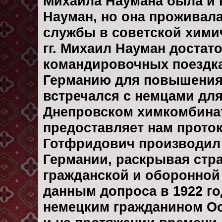
Михаила Наумана была и 
Науман, но она проживала
службы в советской хими
гг. Михаил Науман достат
командировочных поездка
Германию для повышения
встречался с немцами для
Днепровском химкомбинат
предоставляет нам прото
Готфридович производил 
Германии, раскрывая стр
гражданской и оборонной
данным допроса в 1922 г
немецким гражданином О