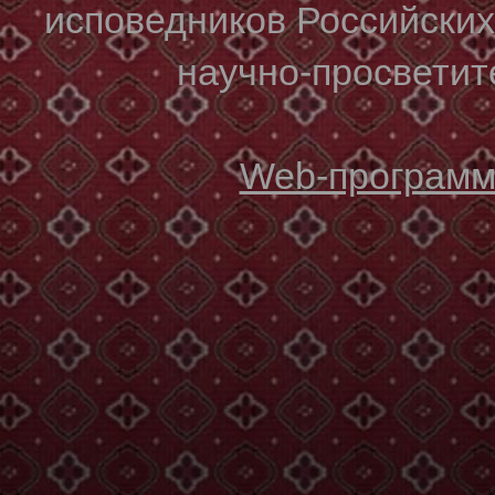
исповедников Российски
научно-просветите
Web-программи