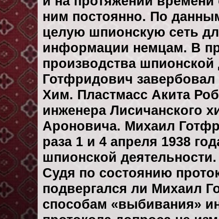
и на протяжении времени с
ним постоянно. По данны
целую шпионскую сеть дл
информации немцам. В про
производства шпионской 
Готфридович завербовал 
Хим. Пластмасс Акита Робе
инженера Лисичанского х
Ароновича. Михаил Готф
раза 1 и 4 апреля 1938 го
шпионской деятельности. 
Судя по состоянию проток
подвергался ли Михаил Г
способам «выбивания» и