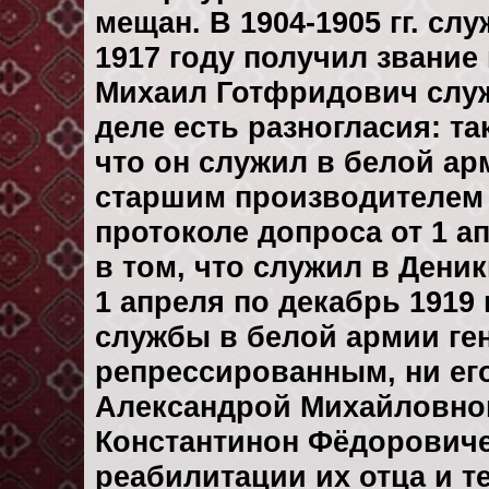
мещан. В 1904-1905 гг. с
1917 году получил звани
Михаил Готфридович служ
деле есть разногласия: та
что он служил в белой ар
старшим производителем 
протоколе допроса от 1 а
в том, что служил в Дени
1 апреля по декабрь 1919
службы в белой армии ген
репрессированным, ни ег
Александрой Михайловной
Константинон Фёдоровиче
реабилитации их отца и те