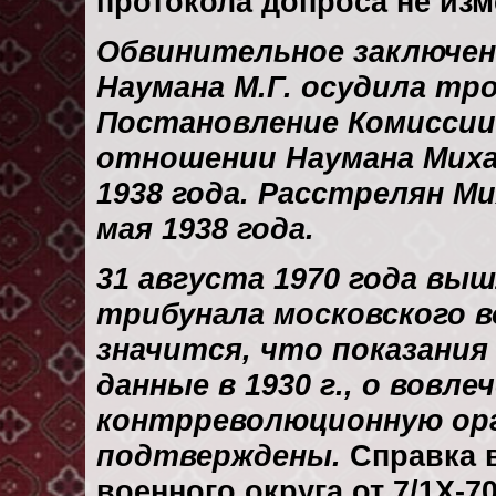
протокола допроса не изм
Обвинительное заключени
Наумана М.Г. осудила тро
Постановление Комиссии
отношении Наумана Миха
1938 года. Расстрелян М
мая 1938 года.
31 августа 1970 года вы
трибунала московского в
значится, что показания
данные в 1930 г., о вовле
контрреволюционную орг
подтверждены.
Справка в
военного округа от 7/1X-7