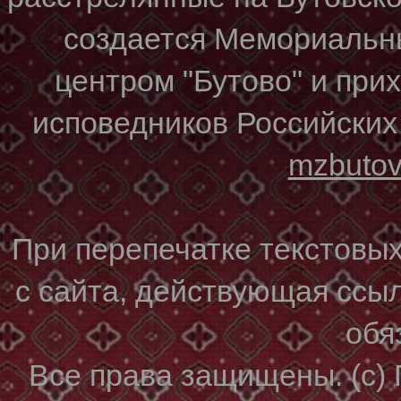
создается Мемориальн
центром "Бутово" и при
исповедников Российских
mzbuto
При перепечатке текстовы
с сайта, действующая ссы
обя
Все права защищены. (с)