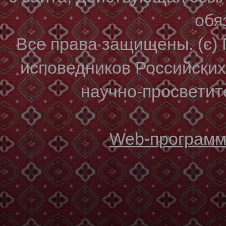
обя
Все права защищены. (с)
исповедников Российски
научно-просветите
Web-программи