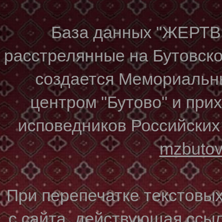
База данных "ЖЕР
расстрелянные на Бутовском
создается Мемориальн
центром "Бутово" и при
исповедников Российских
mzbuto
При перепечатке текстовы
с сайта, действующая ссы