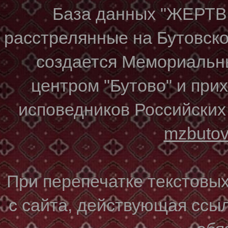
База данных "ЖЕР
расстрелянные на Бутовском
создается Мемориальн
центром "Бутово" и при
исповедников Российских
mzbuto
При перепечатке текстовы
с сайта, действующая ссы