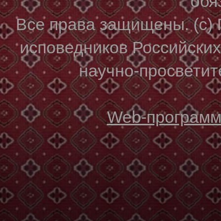
обя
Все права защищены. (с)
исповедников Российски
научно-просветите
Web-программи