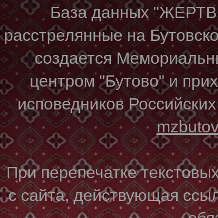
База данных "ЖЕР
расстрелянные на Бутовском
создается Мемориальн
центром "Бутово" и при
исповедников Российских
mzbuto
При перепечатке текстовы
с сайта, действующая ссы
обя