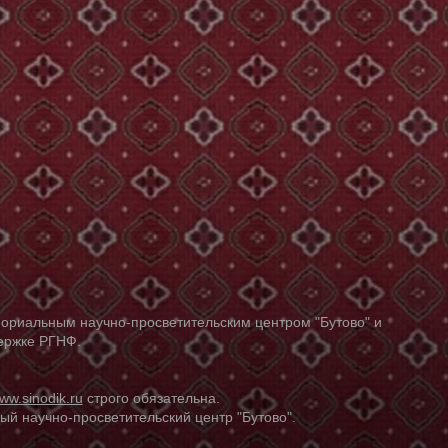
ориальным научно-просветительским центром "Бутово" и
держке РГНФ.
ww.sinodik.ru
строго обязательна.
й научно-просветительский центр "Бутово".