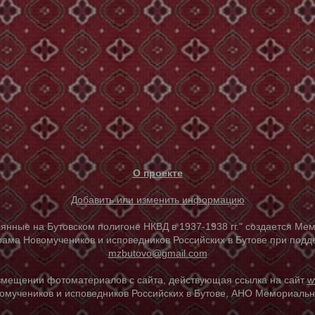
О проекте
Добавить или изменить информацию
е на Бутовском полигоне НКВД в 1937-1938 гг." создается Мем
ама Новомучеников и исповедников Российских в Бутове при под
mzbutovo@gmail.com
азмещении фотоматериалов с сайта, действующая ссылка на сайт
w
омучеников и исповедников Российских в Бутове, АНО Мемориальны