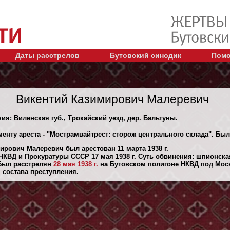
Даты расстрелов
Бутовский синодик
Помо
Викентий Казимирович Малеревич
ия: Виленская губ., Трокайский уезд, дер. Бальтуны.
енту ареста - "Мострамвайтрест: сторож центрального склада". Был 
ирович Малеревич был арестован 11 марта 1938 г.
КВД и Прокуратуры СССР 17 мая 1938 г. Суть обвинения: шпионска
Был расстрелян
28 мая 1938 г.
на Бутовском полигоне НКВД под Мос
м состава преступления.