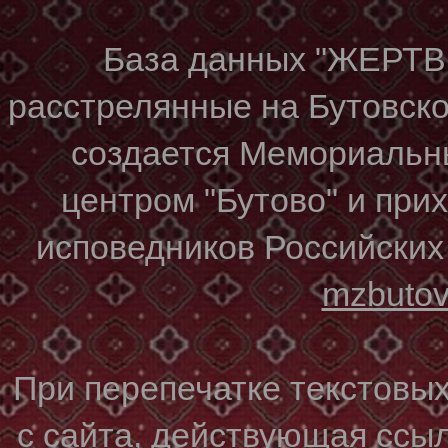
База данных "ЖЕР
расстрелянные на Бутовском
создается Мемориальн
центром "Бутово" и при
исповедников Российских
mzbuto
При перепечатке текстовы
с сайта, действующая ссы