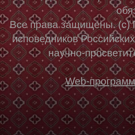
обя
Все права защищены. (с)
исповедников Российски
научно-просветите
Web-программи