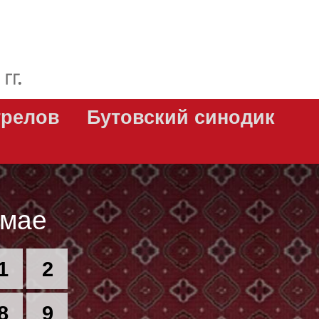
трелов
Бутовский синодик
 мае
1
2
8
9