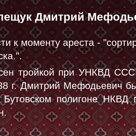
лещук Дмитрий Мефодь
ти к моменту ареста - "сорт
ка.".
сен тройкой при УНКВД ССС
938 г. Дмитрий Мефодьевич б
Бутовском полигоне НКВД 
н.