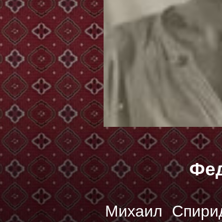
Фе
Михаил Спири