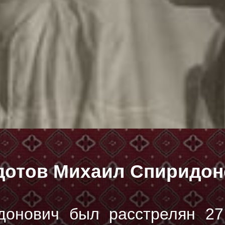
дотов Михаил Спиридон
донович был расстрелян
27