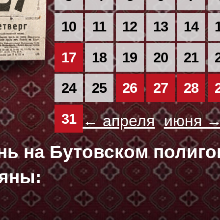
10
11
12
13
14
17
18
19
20
21
24
25
26
27
28
31
← апреля
июня 
ень на Бутовском полиг
яны: