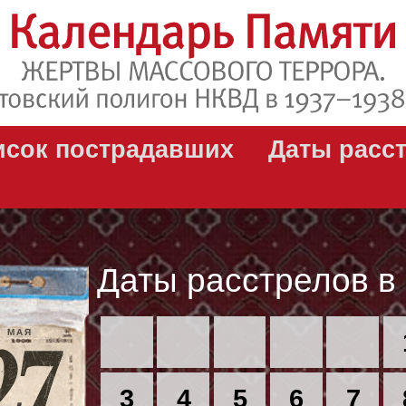
исок пострадавших
Даты расс
Даты расстрелов в
МАЯ
3
4
5
6
7