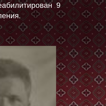
еабилитирован 9
ления.