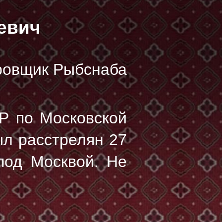
евич
ировщик Рыбснаба
Р по Московской
ыл расстрелян
27
под Москвой. Не