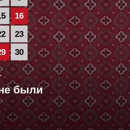
15
16
22
23
29
30
→
оне были