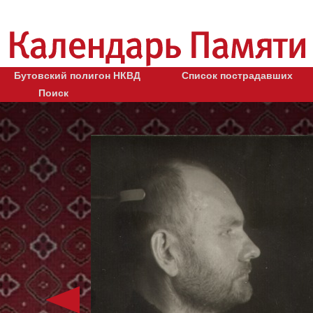
Бутовский полигон НКВД
Список пострадавших
Поиск