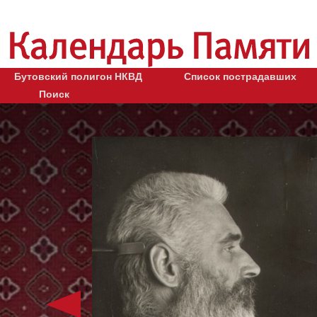
Бутовский полигон НКВД
Список пострадавших
Поиск