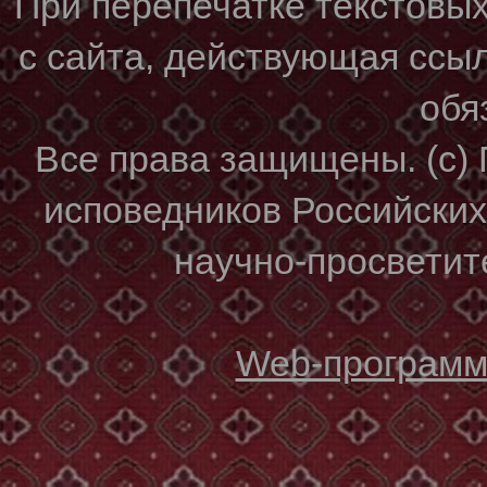
При перепечатке текстовы
с сайта, действующая ссы
обя
Все права защищены. (с)
исповедников Российски
научно-просветите
Web-программи