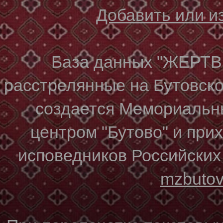
Добавить или 
База данных "ЖЕР
расстрелянные на Бутовском
создается Мемориальн
центром "Бутово" и при
исповедников Российских
mzbuto