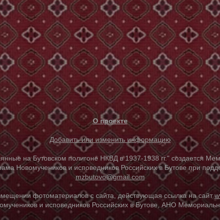
О проекте
Добавить или изменить информацию
е на Бутовском полигоне НКВД в 1937-1938 гг." создается Мем
ама Новомучеников и исповедников Российских в Бутове при под
mzbutovo@gmail.com
азмещении фотоматериалов с сайта, действующая ссылка на сайт
w
омучеников и исповедников Российских в Бутове, АНО Мемориальны