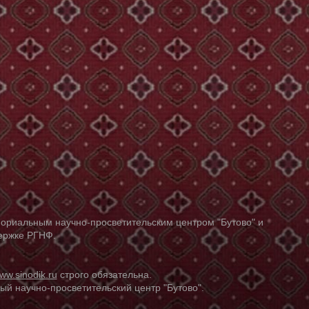
ориальным научно-просветительским центром "Бутово" и
держке РГНФ.
ww.sinodik.ru
строго обязательна.
й научно-просветительский центр "Бутово".