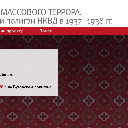
чь проекту
Поиск
тийным.
8 г.
на Бутовском полигоне