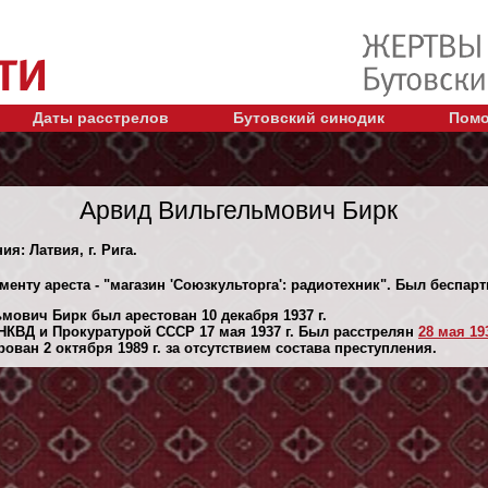
Даты расстрелов
Бутовский синодик
Помо
Арвид Вильгельмович Бирк
ия: Латвия, г. Рига.
енту ареста - "магазин 'Союзкульторга': радиотехник". Был беспар
мович Бирк был арестован 10 декaбря 1937 г.
КВД и Прокуратурой СССР 17 мая 1937 г. Был расстрелян
28 мая 193
ван 2 октября 1989 г. за отсутствием состава преступления.