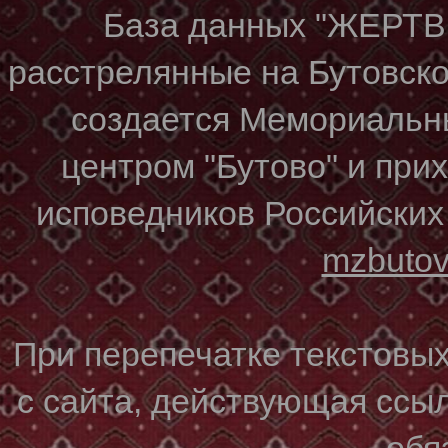
База данных "ЖЕР
расстрелянные на Бутовском
создается Мемориальн
центром "Бутово" и при
исповедников Российских
mzbuto
При перепечатке текстовы
с сайта, действующая ссы
обя