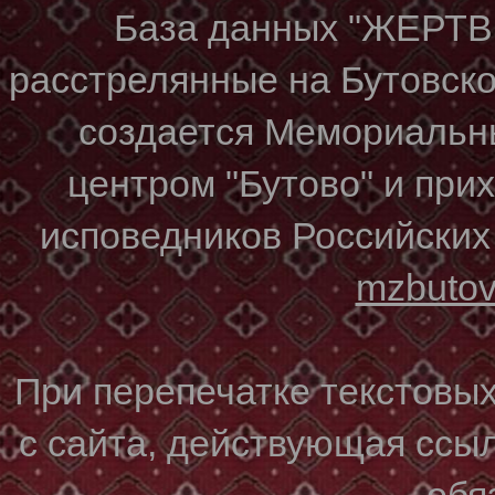
База данных "ЖЕР
расстрелянные на Бутовском
создается Мемориальн
центром "Бутово" и при
исповедников Российских
mzbuto
При перепечатке текстовы
с сайта, действующая ссы
обя