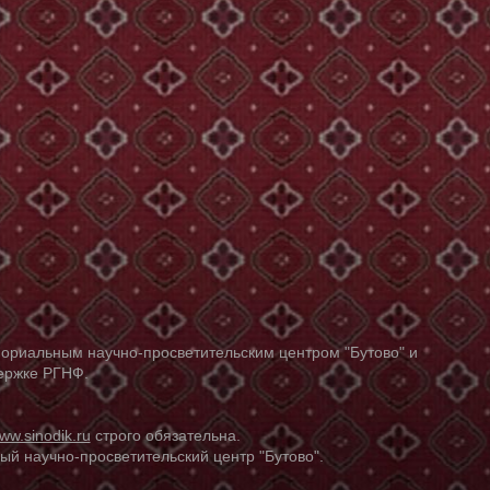
ориальным научно-просветительским центром "Бутово" и
держке РГНФ.
ww.sinodik.ru
строго обязательна.
й научно-просветительский центр "Бутово".