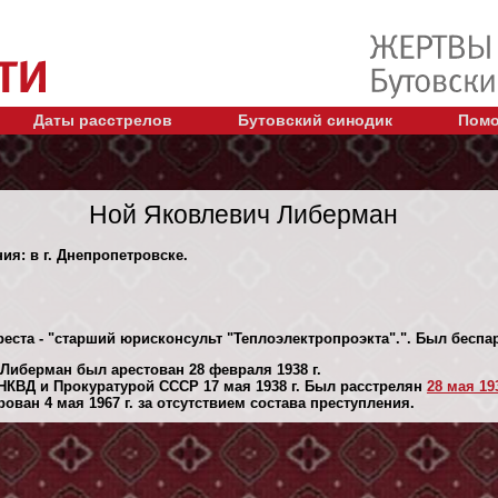
Даты расстрелов
Бутовский синодик
Помо
Ной Яковлевич Либерман
ия: в г. Днепропетровске.
реста - "старший юрисконсульт "Теплоэлектропроэкта".". Был бесп
Либерман был арестован 28 февраля 1938 г.
КВД и Прокуратурой СССР 17 мая 1938 г. Был расстрелян
28 мая 193
ван 4 мая 1967 г. за отсутствием состава преступления.