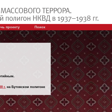
чь проекту
Поиск
артийным.
8 г.
на Бутовском полигоне