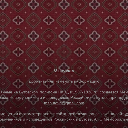
О проекте
Добавить или изменить информацию
е на Бутовском полигоне НКВД в 1937-1938 гг." создается Мем
ама Новомучеников и исповедников Российских в Бутове при под
mzbutovo@gmail.com
азмещении фотоматериалов с сайта, действующая ссылка на сайт
w
омучеников и исповедников Российских в Бутове, АНО Мемориальны