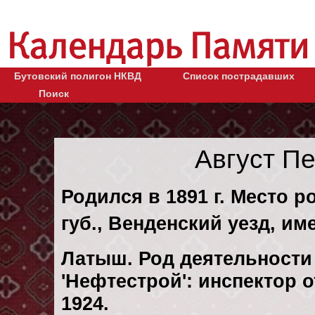
Бутовский полигон НКВД
Список пострадавших
Поиск
Август П
Родился в 1891 г. Место 
губ., Венденский уезд, им
Латыш. Род деятельности 
'Нефтестрой': инспектор о
1924.