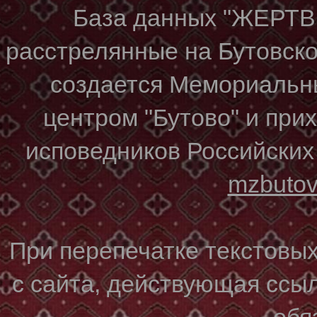
База данных "ЖЕР
расстрелянные на Бутовском
создается Мемориальн
центром "Бутово" и при
исповедников Российских
mzbuto
При перепечатке текстовы
с сайта, действующая ссы
обя