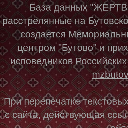
База данных "ЖЕР
расстрелянные на Бутовском
создается Мемориальн
центром "Бутово" и при
исповедников Российских
mzbuto
При перепечатке текстовы
с сайта, действующая ссы
обя