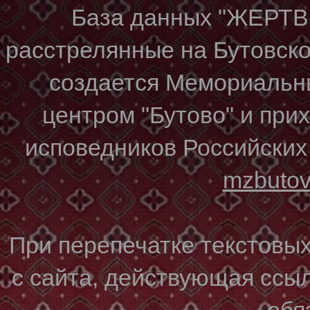
База данных "ЖЕР
расстрелянные на Бутовском
создается Мемориальн
центром "Бутово" и при
исповедников Российских
mzbuto
При перепечатке текстовы
с сайта, действующая ссы
обя