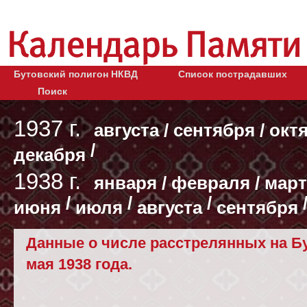
Бутовский полигон НКВД
Список пострадавших
Поиск
1937 г.
августа
/
сентября
/
окт
/
декабря
1938 г.
января
/
февраля
/
март
/
/
/
июня
июля
августа
сентября
Данные о числе расстрелянных на Бу
мая 1938 года.