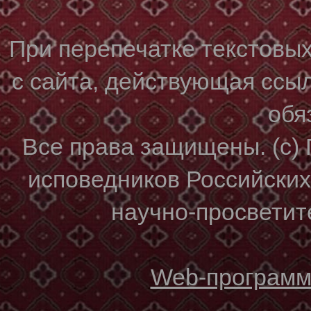
При перепечатке текстовы
с сайта, действующая ссы
обя
Все права защищены. (с)
исповедников Российски
научно-просветите
Web-программи