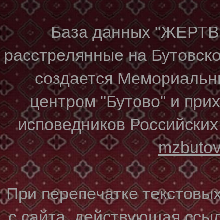
База данных "ЖЕР
расстрелянные на Бутовском
создается Мемориальн
центром "Бутово" и при
исповедников Российских
mzbuto
При перепечатке текстовы
с сайта, действующая ссы