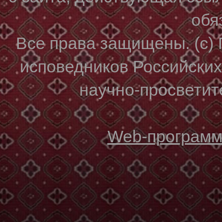
обя
Все права защищены. (с)
исповедников Российски
научно-просветите
Web-программи