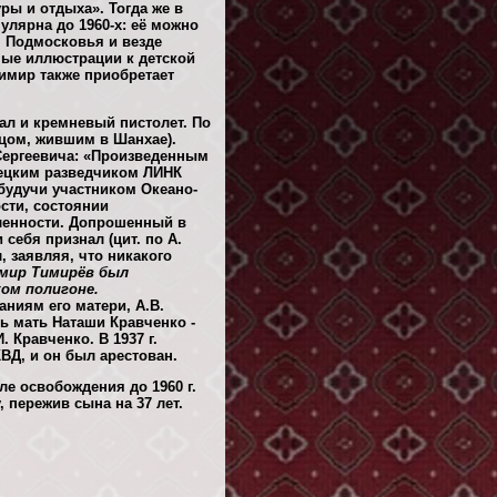
ры и отдыха». Тогда же в
улярна до 1960-х: её можно
м Подмосковья и везде
ные иллюстрации к детской
имир также приобретает
ал и кремневый пистолет. По
тцом, жившим в Шанхае).
Сергеевича: «Произведенным
мецким разведчиком ЛИНК
будучи участником Океано-
сти, состоянии
ленности. Допрошенный в
ебя признал (цит. по А.
, заявляя, что никакого
имир Тимирёв был
ком полигоне.
аниям его матери, А.В.
ь мать Наташи Кравченко -
 Кравченко. В 1937 г.
ВД, и он был арестован.
ле освобождения до 1960 г.
, пережив сына на 37 лет.