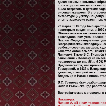
делал эскизы и опытные образ
производство поступила выпол
было встретить в детских сад
рисовал акварели. В это врем
литературе (к Джеку Лондону)
опыт в зарисовке различных м
22 марта 1938 года был арест
некоторым сведениям, в 1930-е
Обвинительное заключение по
расследованием установлено,
Павлом Фердинандовичем, для
Географической экспедиции, с
рыбоконсервных заводов, суд
качестве обвиняемого, ТИМИРЕ
Липкову). Также В.С. Тимирёв 
отношения к Колчаку не имеет
приговорен по ст. 58 п. 6 УК
Предполагается, что причиной 
Тимиревой, в 1935 г. Владими
девушки, с которой он встреча
Владимир и Наташа вновь стали
В.С. Тимирев был реабилитиро
жила в Рыбинске, где работала
Биографические материалы в и
Википедия
Липков А. «Я к вам травою пр