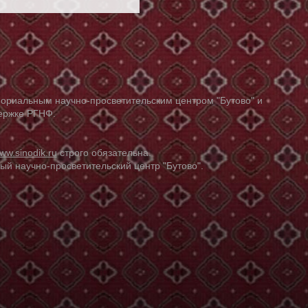
ориальным научно-просветительским центром "Бутово" и
держке РГНФ.
ww.sinodik.ru
строго обязательна.
й научно-просветительский центр "Бутово".