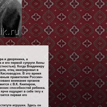
ра и дворянина, а
 и его первой супруги Анны
стностью). Когда Владимиру
ела, отец эмигрировал в
в Кисловодске. В это время
ховным правителем России»
иковано внимание органов
мится с В.К. Книпером,
еских способностей ребенка.
ярче ощущает в себе тягу к
тоится первая его
ституте игрушки. Здесь он