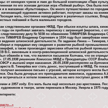
цы: от ненецких чумов и лаек до большой композиции «Парк культу
ненная по его эскизам детская игра «Поймай рыбку». Она была поп
ах и в магазинах «Культтовары». Он много путешествовал по города
я начинающий художник активно работает, получает заказы на книж
. Посещая мать, постоянно находящуюся в различных ссылках, Влад
естных пейзажей и быта маленьких городков.
ован следственными органами НКВД. При обыске изъяты шпага, кинж
 годы он пробовал завязать переписку с заграницей (вероятно, с о
 следственному делу № 5038 по обвинению ТИМИРЕВА Владимира 
 что ТИМИРЕВ Владимир Сергеевич в 1934 году был завербован не
 ведения шпионской деятельности. По заданию Линка — Тимирев, 
обирал и передавал ему сведения о развитии рыбной промышленно
оверфей, а также производил зарисовки объектов рыбной промыш
В В.С. виновным в контр-революционной шпионской деятельности с
был обвинён в том, что является пасынком Колчака, что он отрицал
».
17.05.1938 решением Комиссии НКВД и Прокуратуры СССР Влад
 РСФСР к высшей мере наказания. 28.05.1938 расстрелян на Бутовс
ареста В. Тимирёва мог стать донос, поступивший в НКВД. По показ
р получил анонимное письмо с угрозой, автором которого могла быт
лся. Она была дочерью его преподавателя живописи, художника А.И.
 встречаться и хотели пожениться, но на него поступил донос в НК
ван в 1957 году.
Его мать была ещё несколько раз арестована. Пос
 художником в театре, затем переехала в Москву. Умерла в 1975 году
нтернете:
орасту…»