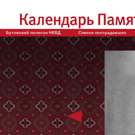
Бутовский полигон НКВД
Список пострадавших