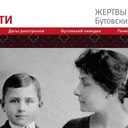
Даты расстрелов
Бутовский синодик
Помо