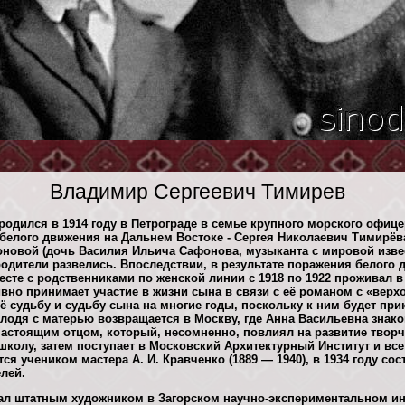
Владимир Сергеевич Тимирев
одился в 1914 году в Петрограде в семье крупного морского офице
белого движения на Дальнем Востоке - Сергея Николаевич Тимирёва
новой (дочь Василия Ильича Сафонова, музыканта с мировой изве
одители развелись. Впоследствии, в результате поражения белого д
Вместе с родственниками по женской линии с 1918 по 1922 проживал 
ивно принимает участие в жизни сына в связи с её романом с «вер
её судьбу и судьбу сына на многие годы, поскольку к ним будет пр
олодя с матерью возвращается в Москву, где Анна Васильевна знако
настоящим отцом, который, несомненно, повлиял на развитие творч
колу, затем поступает в Московский Архитектурный Институт и все 
ся учеником мастера А. И. Кравченко (1889 — 1940), в 1934 году сос
лей.
тал штатным художником в Загорском научно-экспериментальном ин