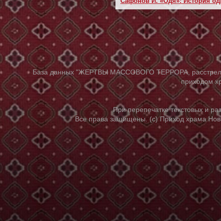
Сафонов И. «Одя»: История о
База данных "ЖЕРТВЫ МАССОВОГО ТЕРРОРА, расстрелянны
приходом хр
При перепечатке текстовых и р
Все права защищены. (с) Приход храма Нов