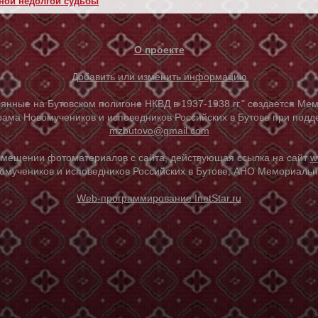
дной недолгой судьбы
О проекте
Добавить или изменить информацию
е на Бутовском полигоне НКВД в 1937-1938 гг." создается Мем
ама Новомучеников и исповедников Российских в Бутове при под
mzbutovo@gmail.com
азмещении фотоматериалов с сайта, действующая ссылка на сайт
w
омучеников и исповедников Российских в Бутове, АНО Мемориальны
Web-программирование InetStar.ru