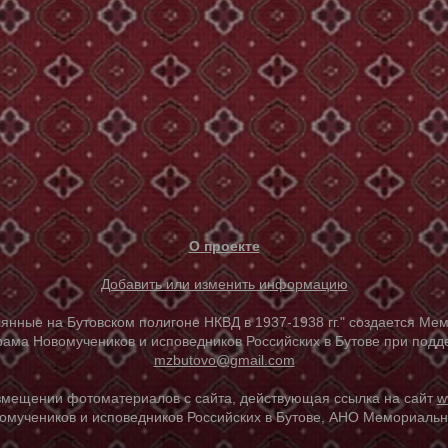
О проекте
Добавить или изменить информацию
е на Бутовском полигоне НКВД в 1937-1938 гг." создается Мем
ама Новомучеников и исповедников Российских в Бутове при под
mzbutovo@gmail.com
азмещении фотоматериалов с сайта, действующая ссылка на сайт
w
омучеников и исповедников Российских в Бутове, АНО Мемориальны