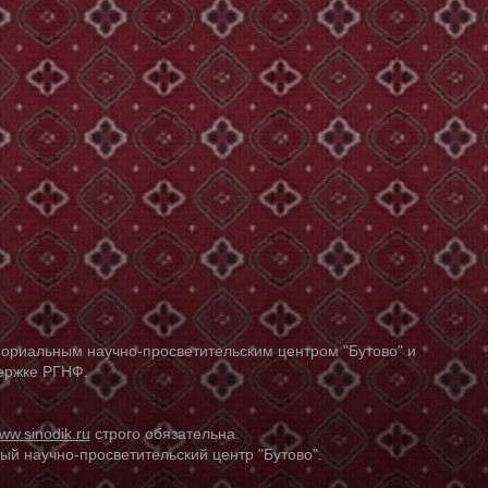
ориальным научно-просветительским центром "Бутово" и
держке РГНФ.
ww.sinodik.ru
строго обязательна.
й научно-просветительский центр "Бутово".