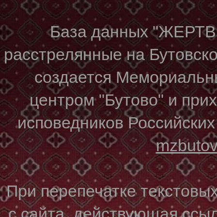
База данных "ЖЕР
расстрелянные на Бутовском
создается Мемориальн
центром "Бутово" и при
исповедников Российских
mzbuto
При перепечатке текстовы
с сайта, действующая ссы