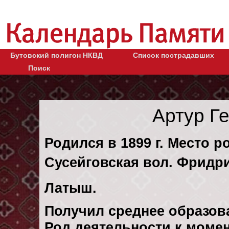
Бутовский полигон НКВД
Список пострадавших
Поиск
Артур Г
Родился в 1899 г. Место р
Сусейговская вол. Фридри
Латыш.
Получил среднее образов
Род деятельности к момен