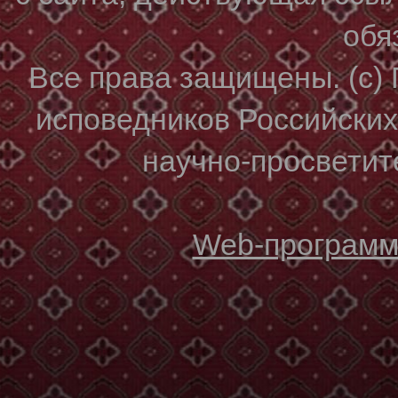
обя
Все права защищены. (с)
исповедников Российски
научно-просветите
Web-программи