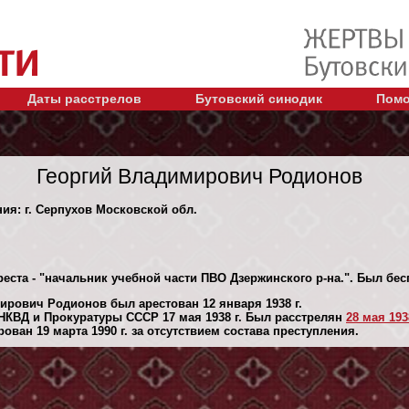
Даты расстрелов
Бутовский синодик
Помо
Георгий Владимирович Родионов
ния: г. Серпухов Московской обл.
реста - "начальник учебной части ПВО Дзержинского р-на.". Был бе
ирович Родионов был арестован 12 января 1938 г.
НКВД и Прокуратуры СССР 17 мая 1938 г. Был расстрелян
28 мая 1938
ван 19 марта 1990 г. за отсутствием состава преступления.