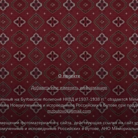
О проекте
Добавить или изменить информацию
е на Бутовском полигоне НКВД в 1937-1938 гг." создается Мем
ама Новомучеников и исповедников Российских в Бутове при под
mzbutovo@gmail.com
азмещении фотоматериалов с сайта, действующая ссылка на сайт
w
омучеников и исповедников Российских в Бутове, АНО Мемориальны