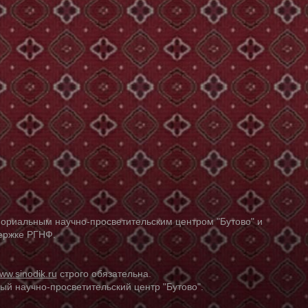
ориальным научно-просветительским центром "Бутово" и
держке РГНФ.
ww.sinodik.ru
строго обязательна.
й научно-просветительский центр "Бутово".