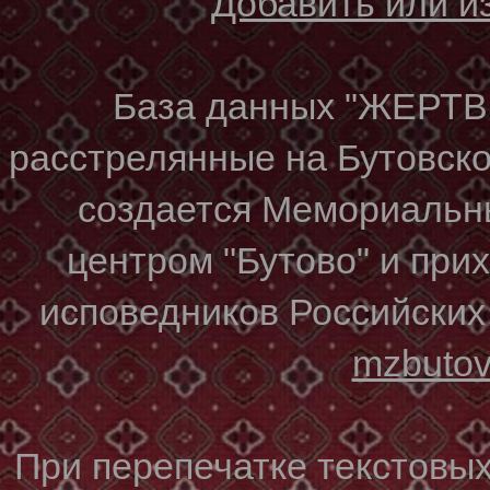
Добавить или 
База данных "ЖЕР
расстрелянные на Бутовском
создается Мемориальн
центром "Бутово" и при
исповедников Российских
mzbuto
При перепечатке текстовы