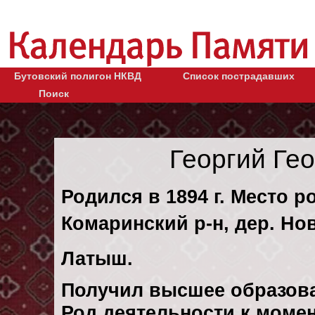
Бутовский полигон НКВД
Список пострадавших
Поиск
Георгий Ге
Родился в 1894 г. Место р
Комаринский р-н, дер. Но
Латыш.
Получил высшее образов
Род деятельности к момен