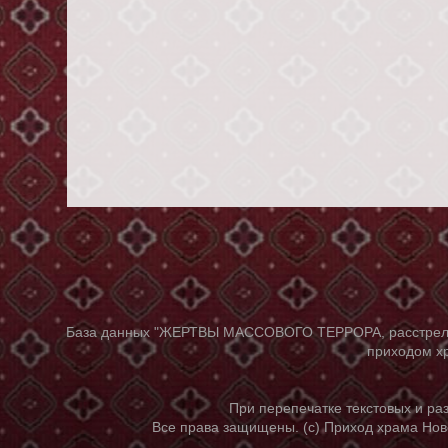
База данных "ЖЕРТВЫ МАССОВОГО ТЕРРОРА, расстрелянны
приходом хр
При перепечатке текстовых и р
Все права защищены. (с) Приход храма Нов