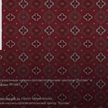
ориальным научно-просветительским центром "Бутово" и
держке РГНФ.
ww.sinodik.ru
строго обязательна.
й научно-просветительский центр "Бутово".