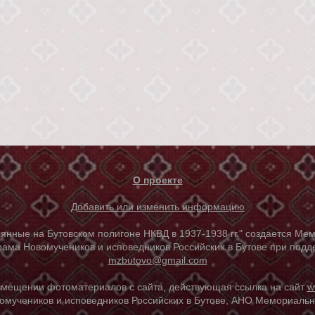
О проекте
Добавить или изменить информацию
е на Бутовском полигоне НКВД в 1937-1938 гг." создается Мем
ама Новомучеников и исповедников Российских в Бутове при под
mzbutovo@gmail.com
азмещении фотоматериалов с сайта, действующая ссылка на сайт
w
омучеников и исповедников Российских в Бутове, АНО Мемориальны