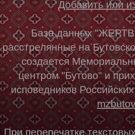
Добавить или 
База данных "ЖЕР
расстрелянные на Бутовском
создается Мемориальн
центром "Бутово" и при
исповедников Российских
mzbuto
При перепечатке текстовы