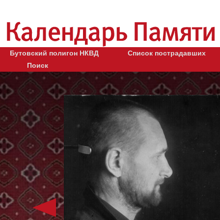
Бутовский полигон НКВД
Список пострадавших
Поиск