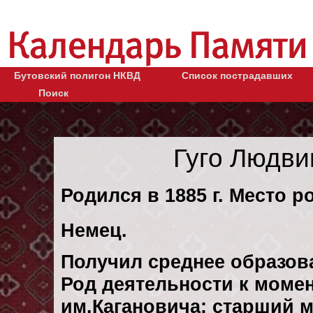
Бутовский полигон НКВД
Список пострадавших
Поиск
Гуго Людви
Родился в 1885 г. Место р
Немец.
Получил среднее образов
Род деятельности к момент
им.Кагановича: старший м