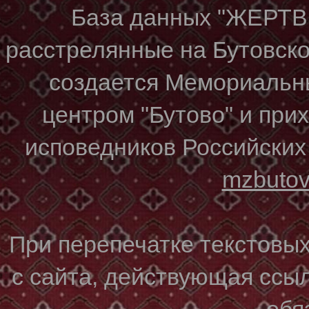
База данных "ЖЕР
расстрелянные на Бутовском
создается Мемориальн
центром "Бутово" и при
исповедников Российских
mzbuto
При перепечатке текстовы
с сайта, действующая ссы
обя