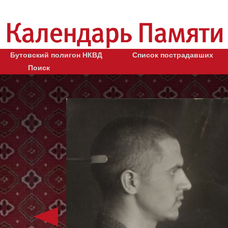
Бутовский полигон НКВД
Список пострадавших
Поиск