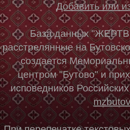
Добавить или 
База данных "ЖЕР
расстрелянные на Бутовском
создается Мемориальн
центром "Бутово" и при
исповедников Российских
mzbuto
При перепечатке текстовы