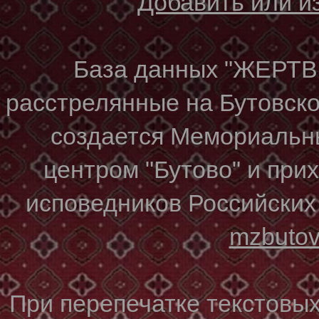
Добавить или 
База данных "ЖЕР
расстрелянные на Бутовском
создается Мемориальн
центром "Бутово" и при
исповедников Российских
mzbuto
При перепечатке текстовы