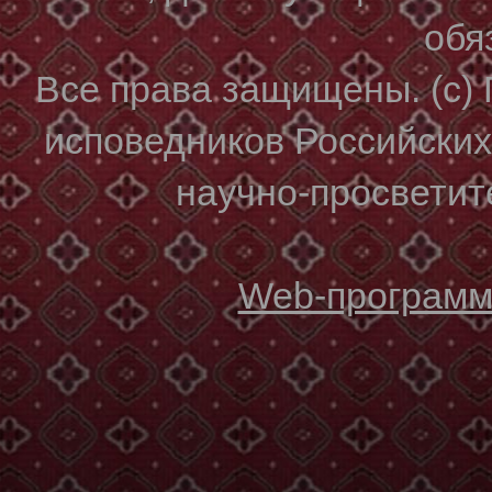
обя
Все права защищены. (с)
исповедников Российски
научно-просветите
Web-программи