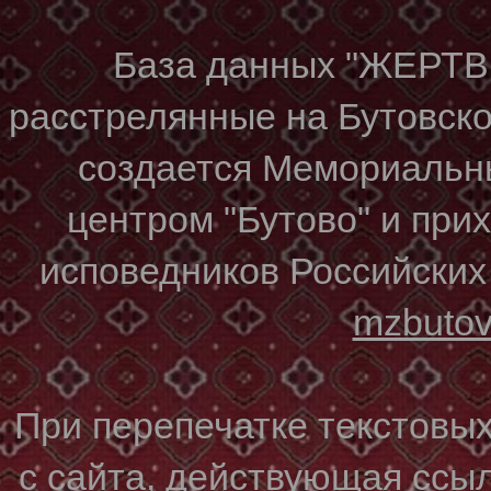
База данных "ЖЕР
расстрелянные на Бутовском
создается Мемориальн
центром "Бутово" и при
исповедников Российских
mzbuto
При перепечатке текстовы
с сайта, действующая ссы