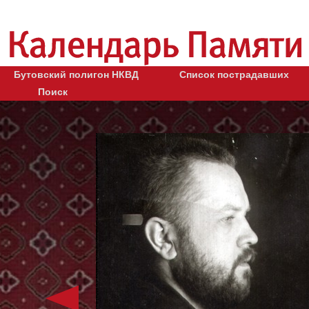
Бутовский полигон НКВД
Список пострадавших
Поиск