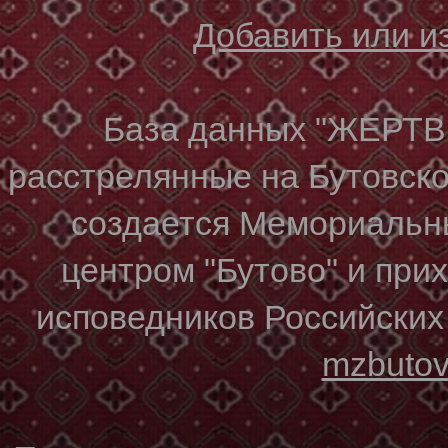
Добавить или 
База данных "ЖЕР
расстрелянные на Бутовском
создается Мемориальн
центром "Бутово" и при
исповедников Российских
mzbuto